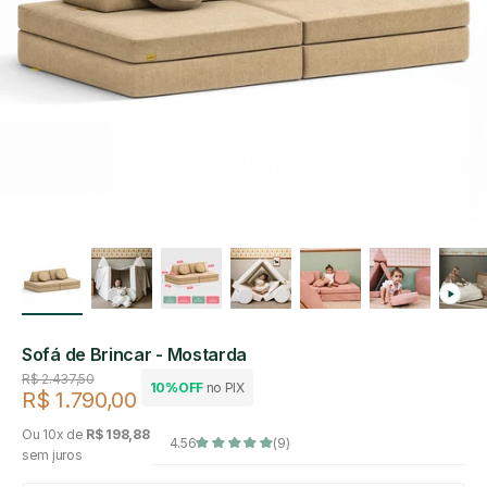
Sofá de Brincar - Mostarda
Preço regular
R$ 2.437,50
10%OFF
no PIX
R$ 1.790,00
Preço de venda
Ou 10x de
R$ 198,88
4.56
(9)
sem juros