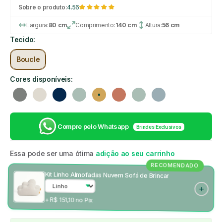
Sobre o produto:
4.56
Largura:
80 cm
Comprimento:
140 cm
Altura:
56 cm
Tecido:
Boucle
Cores disponíveis:
Cinza
Linho
Azul marinho
Verde
Mostarda
Rosa
Verde
Azul claro
Compre pelo Whatsapp
Brindes Exclusivos
Essa pode ser uma ótima
adição ao seu carrinho
RECOMENDADO
Kit Linho Almofadas Nuvem Sofá de Brincar
+ R$ 151,10 no Pix