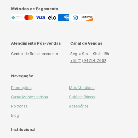
Além disso, temos opções de casal, solteiro ou light para
Com certeza, esse é um dos melhores presentes que
escolher a que mais se adapta ao seu espaço e até 8
Métodos de Pagamento
podemos oferecer para os pequenos!
variações de cores: azul-claro, azul-médio, azul-marinho,
verde, cinza, linho, rosa e mostarda.
Atendimento Pós-vendas
Canal de Vendas
Central de Relacionamento
Seg. a Sex. - 9h às 18h
+55 (11) 94754-7662
Navegação
Promoções
Mais Vendidos
Cama Montessoriana
Sofá de Brincar
Poltronas
Acessórios
Blog
Institucional