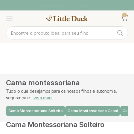
Pular para o conteúdo
Frete Grátis
para Sul e Sudeste
0
Abrir ca
Abrir menu
Cama montessoriana
Tudo o que desejamos para os nossos filhos é autonomia,
segurança e...
veja mais
Cama Montessoriana Solteiro
Cama Montessoriana Casal
Cama 
Cama Montessoriana Solteiro