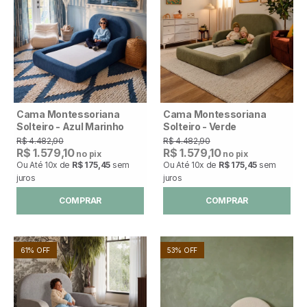
Cama Montessoriana
Cama Montessoriana
Solteiro - Azul Marinho
Solteiro - Verde
R$ 4.482,90
R$ 4.482,90
R$ 1.579,10
R$ 1.579,10
no pix
no pix
Ou Até
10x
de
R$ 175,45
sem
Ou Até
10x
de
R$ 175,45
sem
juros
juros
COMPRAR
COMPRAR
61% OFF
53% OFF