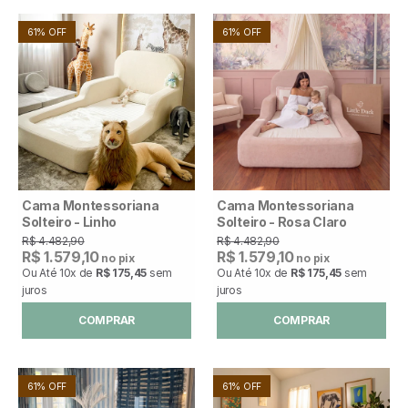
61% OFF
61% OFF
Cama Montessoriana
Cama Montessoriana
Solteiro - Linho
Solteiro - Rosa Claro
R$ 4.482,90
R$ 4.482,90
R$ 1.579,10
R$ 1.579,10
no pix
no pix
Ou Até
10x
de
R$ 175,45
sem
Ou Até
10x
de
R$ 175,45
sem
juros
juros
COMPRAR
COMPRAR
61% OFF
61% OFF