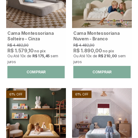
Cama Montessoriana
Cama Montessoriana
Solteiro - Cinza
Nuvem - Branco
R$ 4.482,90
R$ 4.482,90
R$ 1.579,10
R$ 1.890,00
no pix
no pix
Ou Até
10x
de
R$ 175,45
sem
Ou Até
10x
de
R$ 210,00
sem
juros
juros
COMPRAR
COMPRAR
61% OFF
61% OFF