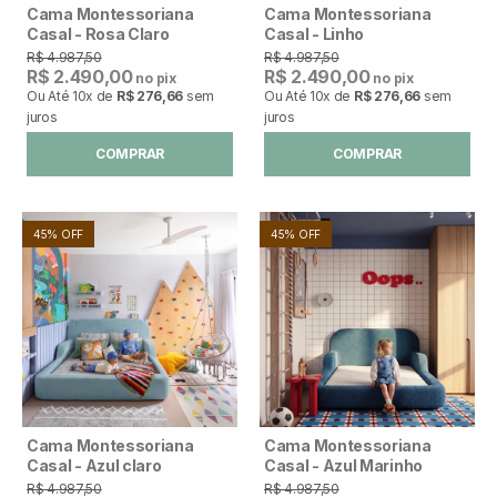
Cama Montessoriana
Cama Montessoriana
Casal - Rosa Claro
Casal - Linho
R$ 4.987,50
R$ 4.987,50
R$ 2.490,00
R$ 2.490,00
no pix
no pix
Ou Até
10x
de
R$ 276,66
sem
Ou Até
10x
de
R$ 276,66
sem
juros
juros
COMPRAR
COMPRAR
45% OFF
45% OFF
Cama Montessoriana
Cama Montessoriana
Casal - Azul claro
Casal - Azul Marinho
R$ 4.987,50
R$ 4.987,50