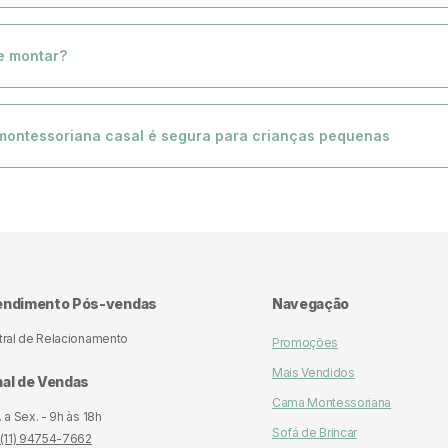
 1,66m x 0,14m x 0,90m.
opção de comprar com ou sem colchão. Basta escolher a opção que desejar na 
arrinho clicando no botão disponível e pronto.
de montar?
uma tesoura sem ponta corte o plástico em linha reta e retire a embalagem del
re-se para ver a magia da tecnologia GrowTech acontecer — o produto atingirá 
montessoriana casal é segura para crianças pequenas
até 24h depois de abertos.
eita 100% de espuma, livre de estruturas de madeira ou alumínio, não apresenta 
possui tecido hipoalergênico e Antibacteriano e laterais elevadas que protegem
hão caso rolar durante o sono.
endimento Pós-vendas
Navegação
tral de Relacionamento
Promoções
Mais Vendidos
al de Vendas
Cama Montessoriana
 a Sex. - 9h às 18h
Sofá de Brincar
 (11) 94754-7662