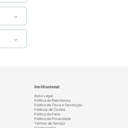
hora de
icadamente.
sua forma
perigo.
 a criança
Institucional
Aviso Legal
Politica de Reembolso
Politica de Troca e Devolução
Políticas de Cookie
Política de Frete
Política de Privacidade
Termos de Serviço
Quem somos