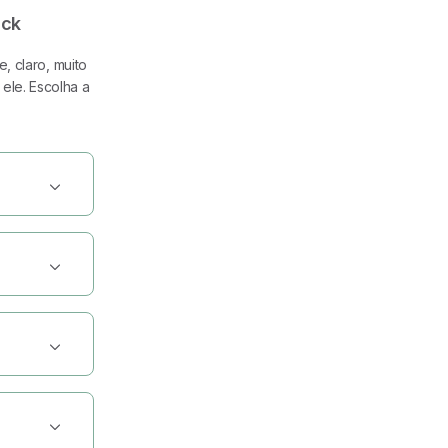
al, solteiro ou light para escolher a que mais se adapta ao
uck
 cores: azul-claro, azul-médio, azul-marinho, verde, cinza,
, claro, muito
ele. Escolha a
e feliz
dentes.
 de 130 a