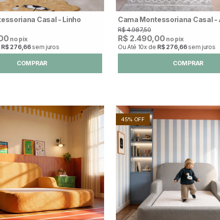
ssoriana Casal - Linho
Cama Montessoriana Casal - A
R$ 4.987,50
,00
R$ 2.490,00
no pix
no pix
e
R$ 276,66
sem juros
Ou Até
10x
de
R$ 276,66
sem juros
COMPRAR
COMPRAR
45% OFF