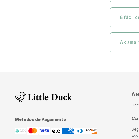
- Cabeceira:
Você tem a 
colocar no c
É fácil 
Super! Com 
Então prepa
A cama 
original em 
Devido ser f
Além disso, 
de cair no c
At
Cen
Can
Métodos de Pagamento
Seg.
+55