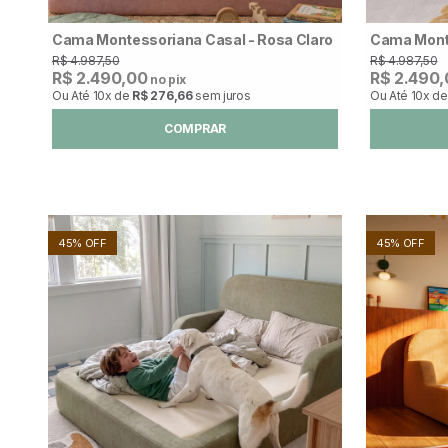
Cama Montessoriana Casal - Rosa Claro
Cama Monte
R$ 4.987,50
R$ 4.987,50
R$ 2.490,00
R$ 2.490
no pix
Ou Até
10x
de
R$ 276,66
sem juros
Ou Até
10x
d
COMPRAR
45% OFF
45% OFF