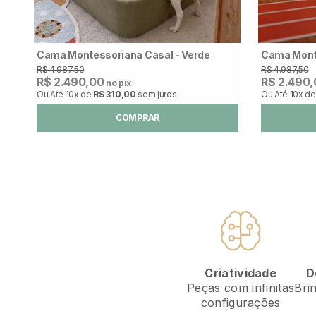
Cama Montessoriana Casal - Verde
Cama Monte
R$ 4.987,50
R$ 4.987,50
R$ 2.490,00
R$ 2.490
no pix
Ou Até
10x
de
R$ 310,00
sem juros
Ou Até
10x
d
COMPRAR
D
Criatividade
Bri
Peças com infinitas
configurações