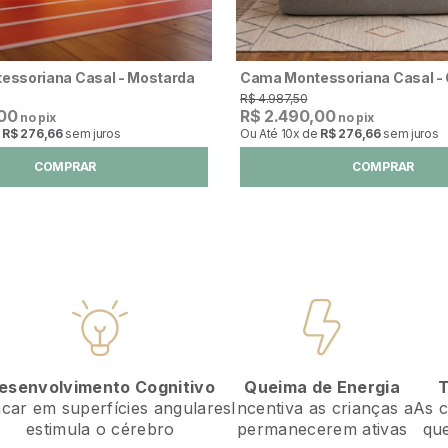
ssoriana Casal - Mostarda
Cama Montessoriana Casal - 
R$ 4.987,50
,00
R$ 2.490,00
no pix
no pix
e
R$ 276,66
sem juros
Ou Até
10x
de
R$ 276,66
sem juros
COMPRAR
COMPRAR
esenvolvimento Cognitivo
T
Queima de Energia
ncar em superfícies angulares
As c
Incentiva as crianças a
estimula o cérebro
que
permanecerem ativas