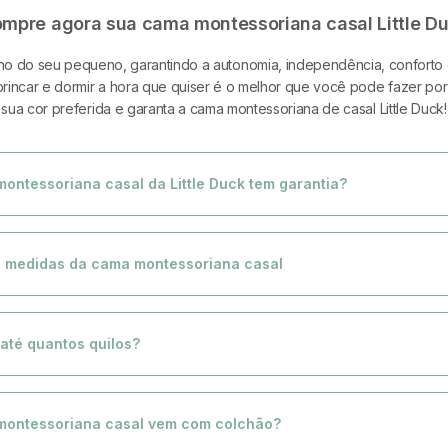
Além disso, temos opções de cas
mpre agora sua cama montessoriana casal Little D
seu espaço e até 8 variações de
linho, rosa e mostarda.
ono do seu pequeno, garantindo a autonomia, independência, conforto e
rincar e dormir a hora que quiser é o melhor que você pode fazer por 
sua cor preferida e garanta a cama montessoriana de casal Little Duck!
ontessoriana casal da Little Duck tem garantia?
s móveis Little Duck têm garantia de 1 ano, portanto, se você não ficar totalment
to, entre em conosco. Sua satisfação é nossa prioridade.
s medidas da cama montessoriana casal
cama permite que a criança entre e saia dela de forma segura, sem riscos de aci
até quantos quilos?
m x 1,66m x 0,22m. *0,42m a parte mais alta
cnologia inovadora GrowTech, a cama casal montessoriana da Little Duck suporta
,88m x 1,38m x 0,12m.
a 330 lbs) sem necessidade de estrutura de madeira ou alumínio.
montessoriana casal vem com colchão?