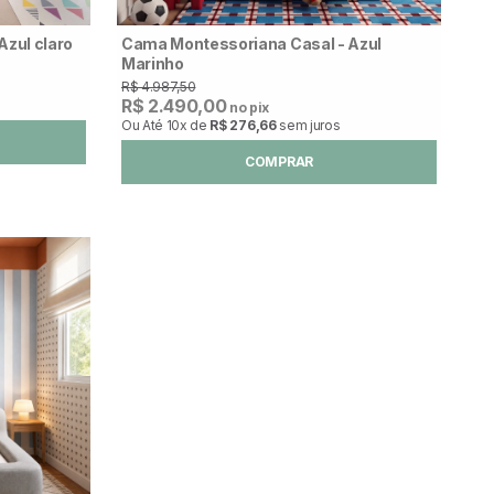
zul claro
Cama Montessoriana Casal - Azul
Marinho
R$ 4.987,50
R$ 2.490,00
no pix
Ou Até
10x
de
R$ 276,66
sem juros
COMPRAR