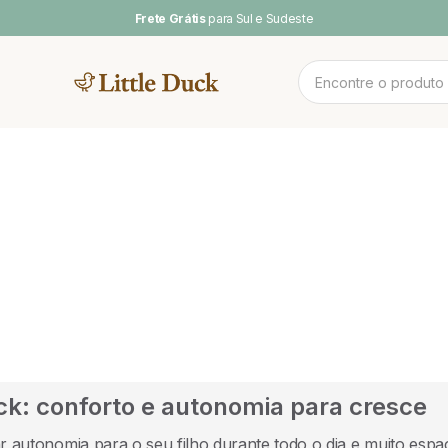
Frete Grátis
para Sul e Sudeste
MENTOS
NOV
 CAMAS
CAMA CASAL
SOFA DE
PLAY BABY
POOL & ARCO-
LINH
BRINCAR
ÍRIS
ck: conforto e autonomia para cresce
autonomia para o seu filho durante todo o dia e muito espaço