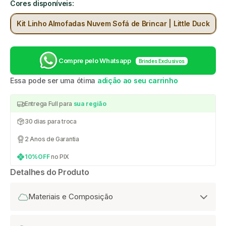
Cores disponíveis:
Kit Linho Almofadas Nuvem Sofá de Brincar | Little Duck
Compre pelo Whatsapp
Brindes Exclusivos
Essa pode ser uma ótima
adição ao seu carrinho
Entrega Full para
sua região
30 dias para troca
2 Anos de Garantia
10%OFF
no PIX
Detalhes do Produto
Materiais e Composição