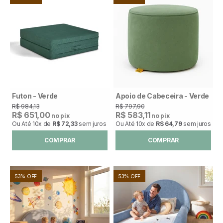
Futon - Verde
Apoio de Cabeceira - Verde
R$ 984,13
R$ 797,90
R$ 651,00
R$ 583,11
no pix
no pix
Ou Até
10x
de
R$ 72,33
sem juros
Ou Até
10x
de
R$ 64,79
sem juros
COMPRAR
COMPRAR
53% OFF
53% OFF