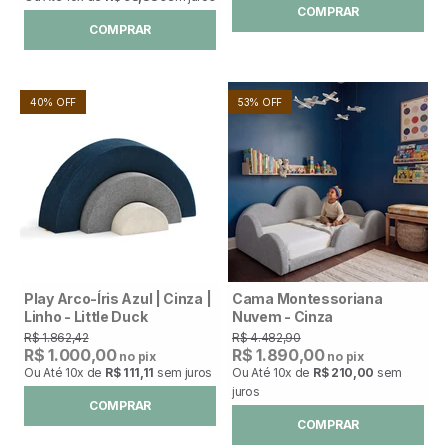
COMPRAR
COMPRAR
40% OFF
53% OFF
Play Arco-Íris Azul | Cinza |
Cama Montessoriana
Linho - Little Duck
Nuvem - Cinza
R$ 1.862,42
R$ 4.482,90
R$ 1.000,00
R$ 1.890,00
no pix
no pix
Ou Até
10x
de
R$ 111,11
sem juros
Ou Até
10x
de
R$ 210,00
sem
juros
COMPRAR
COMPRAR