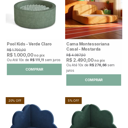
Pool Kids - Verde Claro
Cama Montessoriana
Casal - Mostarda
R$ 1.700,00
R$ 1.000,00
R$ 4.987,50
no pix
R$ 2.490,00
Ou Até
10x
de
R$ 111,11
sem juros
no pix
Ou Até
10x
de
R$ 276,66
sem
COMPRAR
juros
COMPRAR
20% OFF
5% OFF