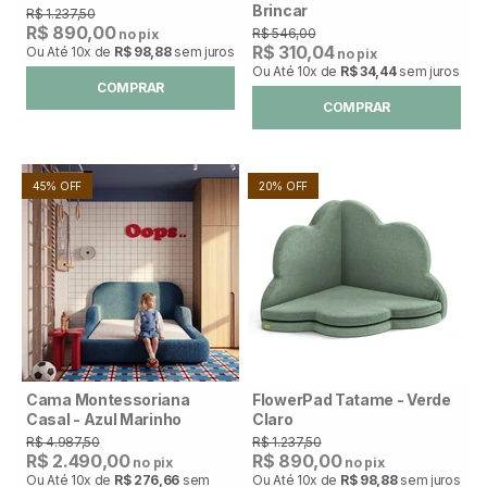
Brincar
R$ 1.237,50
R$ 890,00
R$ 546,00
no pix
R$ 310,04
Ou Até
10x
de
R$ 98,88
sem juros
no pix
Ou Até
10x
de
R$ 34,44
sem juros
COMPRAR
COMPRAR
45% OFF
20% OFF
Cama Montessoriana
FlowerPad Tatame - Verde
Casal - Azul Marinho
Claro
R$ 4.987,50
R$ 1.237,50
R$ 2.490,00
R$ 890,00
no pix
no pix
Ou Até
10x
de
R$ 276,66
sem
Ou Até
10x
de
R$ 98,88
sem juros