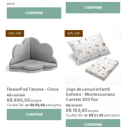
juros
COMPRAR
COMPRAR
20% OFF
33% OFF
FlowerPad Tatame - Cinza
Jogo de Lençol Infantil
Solteiro - Montessoriana
R$ 1.237,50
Castelo 200 fios
R$ 890,00
no pix
Ou Até
10x
de
R$ 98,88
sem juros
R$ 323,00
R$ 193,40
no pix
COMPRAR
Ou Até
10x
de
R$ 21,48
sem juros
COMPRAR