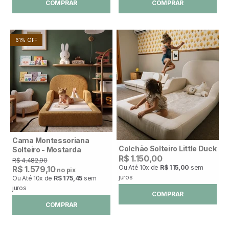
COMPRAR
COMPRAR
61% OFF
Cama Montessoriana
Colchão Solteiro Little Duck
Solteiro - Mostarda
R$ 1.150,00
R$ 4.482,90
Ou Até
10x
de
R$ 115,00
sem
R$ 1.579,10
no pix
juros
Ou Até
10x
de
R$ 175,45
sem
juros
COMPRAR
COMPRAR