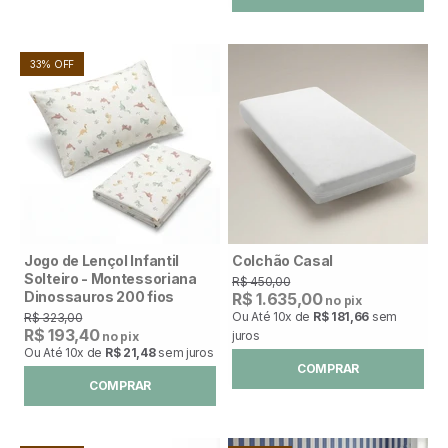
33% OFF
Jogo de Lençol Infantil
Colchão Casal
Solteiro - Montessoriana
R$ 450,00
Dinossauros 200 fios
R$ 1.635,00
no pix
Ou Até
10x
de
R$ 181,66
sem
R$ 323,00
R$ 193,40
juros
no pix
Ou Até
10x
de
R$ 21,48
sem juros
COMPRAR
COMPRAR