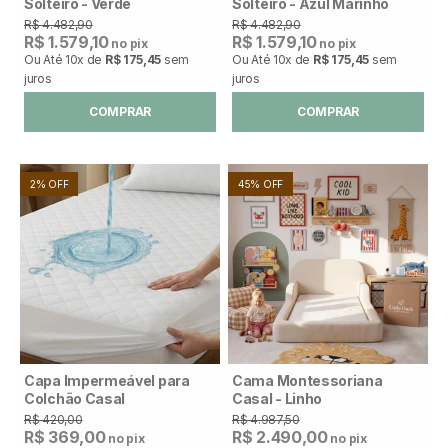
Solteiro - Verde
Solteiro - Azul Marinho
R$ 4.482,90
R$ 4.482,90
R$ 1.579,10
R$ 1.579,10
no pix
no pix
Ou Até
10x
de
R$ 175,45
sem
Ou Até
10x
de
R$ 175,45
sem
juros
juros
COMPRAR
COMPRAR
2% OFF
45% OFF
Capa Impermeável para
Cama Montessoriana
Colchão Casal
Casal - Linho
R$ 420,00
R$ 4.987,50
R$ 369,00
R$ 2.490,00
no pix
no pix