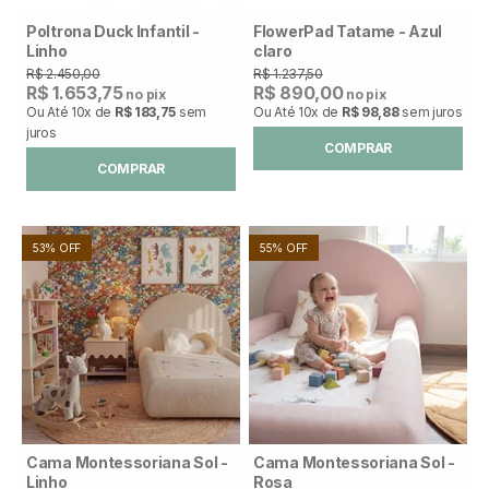
Poltrona Duck Infantil -
FlowerPad Tatame - Azul
Linho
claro
R$ 2.450,00
R$ 1.237,50
R$ 1.653,75
R$ 890,00
no pix
no pix
Ou Até
10x
de
R$ 183,75
sem
Ou Até
10x
de
R$ 98,88
sem juros
juros
COMPRAR
COMPRAR
53% OFF
55% OFF
Cama Montessoriana Sol -
Cama Montessoriana Sol -
Linho
Rosa