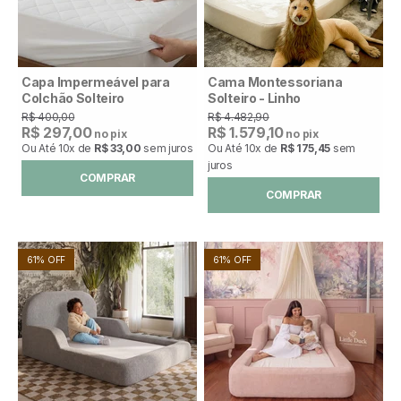
Capa Impermeável para
Cama Montessoriana
Colchão Solteiro
Solteiro - Linho
R$ 400,00
R$ 4.482,90
R$ 297,00
R$ 1.579,10
no pix
no pix
Ou Até
10x
de
R$ 33,00
sem juros
Ou Até
10x
de
R$ 175,45
sem
juros
COMPRAR
COMPRAR
61% OFF
61% OFF