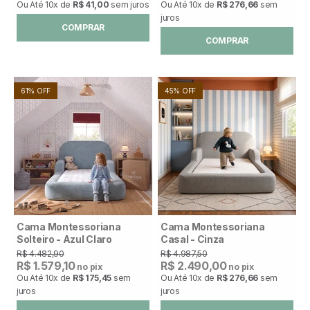
Ou Até
10x
de
R$ 41,00
sem juros
Ou Até
10x
de
R$ 276,66
sem
juros
COMPRAR
COMPRAR
61% OFF
45% OFF
Cama Montessoriana
Cama Montessoriana
Solteiro - Azul Claro
Casal - Cinza
R$ 4.482,90
R$ 4.987,50
R$ 1.579,10
R$ 2.490,00
no pix
no pix
Ou Até
10x
de
R$ 175,45
sem
Ou Até
10x
de
R$ 276,66
sem
juros
juros