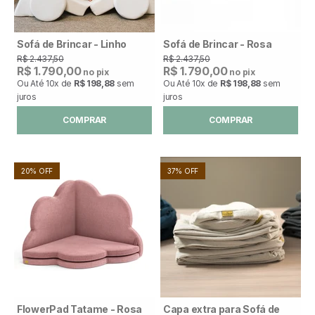
Sofá de Brincar - Linho
Sofá de Brincar - Rosa
R$ 2.437,50
R$ 2.437,50
R$ 1.790,00
R$ 1.790,00
no pix
no pix
Ou Até
10x
de
R$ 198,88
sem
Ou Até
10x
de
R$ 198,88
sem
juros
juros
COMPRAR
COMPRAR
20% OFF
37% OFF
FlowerPad Tatame - Rosa
Capa extra para Sofá de