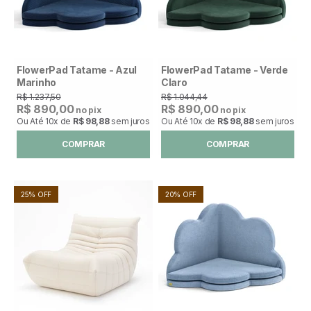
FlowerPad Tatame - Azul
FlowerPad Tatame - Verde
Marinho
Claro
R$ 1.237,50
R$ 1.044,44
R$ 890,00
R$ 890,00
no pix
no pix
Ou Até
10x
de
R$ 98,88
sem juros
Ou Até
10x
de
R$ 98,88
sem juros
COMPRAR
COMPRAR
25% OFF
20% OFF