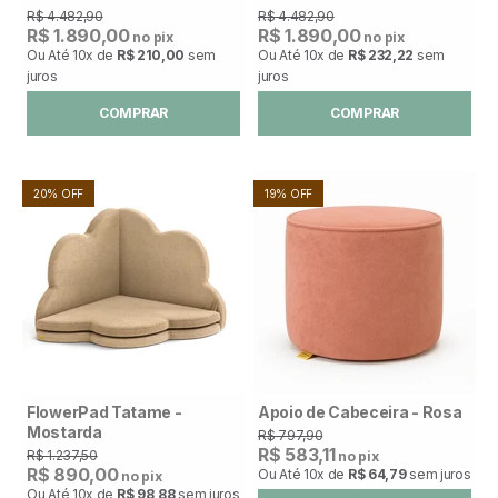
R$ 4.482,90
R$ 4.482,90
R$ 1.890,00
R$ 1.890,00
no pix
no pix
Ou Até
10x
de
R$ 210,00
sem
Ou Até
10x
de
R$ 232,22
sem
juros
juros
COMPRAR
COMPRAR
20% OFF
19% OFF
FlowerPad Tatame -
Apoio de Cabeceira - Rosa
Mostarda
R$ 797,90
R$ 583,11
R$ 1.237,50
no pix
R$ 890,00
Ou Até
10x
de
R$ 64,79
sem juros
no pix
Ou Até
10x
de
R$ 98,88
sem juros