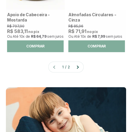
Apoio de Cabeceira -
Almofadas Circulares -
Mostarda
Cinza
R$ 797,90
R$ 85,96
R$ 583,11
R$ 71,91
no pix
no pix
Ou Até
10x
de
R$ 64,79
sem juros
Ou Até
10x
de
R$ 7,99
sem juros
COMPRAR
COMPRAR
1 / 2