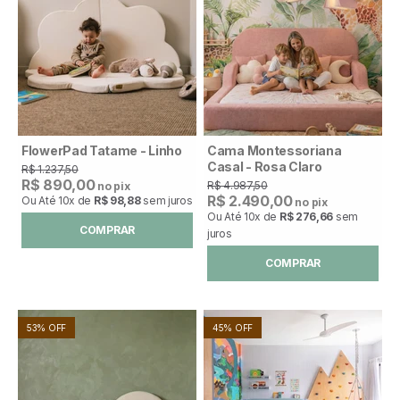
FlowerPad Tatame - Linho
Cama Montessoriana
Casal - Rosa Claro
R$ 1.237,50
R$ 890,00
R$ 4.987,50
no pix
R$ 2.490,00
Ou Até
10x
de
R$ 98,88
sem juros
no pix
Ou Até
10x
de
R$ 276,66
sem
COMPRAR
juros
COMPRAR
53% OFF
45% OFF