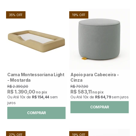
35% OFF
19% OFF
Cama Montessoriana Light
Apoio para Cabeceira -
- Mostarda
Cinza
R$ 2.390,00
R$ 797,90
R$ 1.390,00
R$ 583,11
no pix
no pix
Ou Até
10x
de
R$ 154,44
sem
Ou Até
10x
de
R$ 64,79
sem juros
juros
COMPRAR
COMPRAR
27% OFF
19% OFF