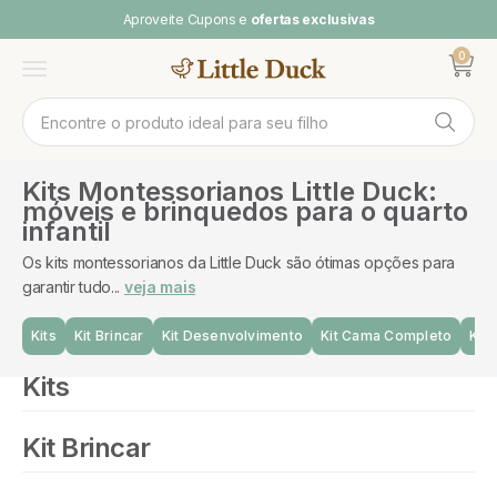
Pular para o conteúdo
Aproveite Cupons e
ofertas exclusivas
0
Abrir ca
Abrir menu
Kits Montessorianos Little Duck:
móveis e brinquedos para o quarto
infantil
Os kits montessorianos da Little Duck são ótimas opções para
garantir tudo...
veja mais
Kits
Kit Brincar
Kit Desenvolvimento
Kit Cama Completo
Kit
Kits
Kit Brincar