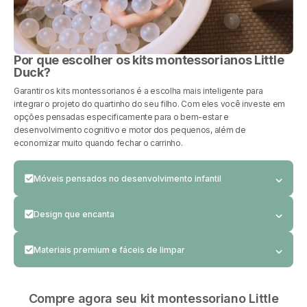
Por que escolher os kits montessorianos Little
Duck?
Garantir os kits montessorianos é a escolha mais inteligente para
integrar o projeto do quartinho do seu filho. Com eles você investe em
opções pensadas especificamente para o bem-estar e
desenvolvimento cognitivo e motor dos pequenos, além de
economizar muito quando fechar o carrinho.
Móveis pensados no desenvolvimento infantil
Cada brinquedo e móvel montessoriano da Little Duck foi
Design que encanta
projetado para contribuir no processo imaginativo, criativo
e de desenvolvimento das crianças. A possibilidade de
O design clean dos móveis Little Duck foram pensados
montá-los de diferentes formas, incentiva a criança a
Materiais premium e fáceis de limpar
para dar o toque elegante que complementa o quartinho
explorar e garante tempo fora das telas, essencial nos
dos pequenos. Junto à variedade de cores disponíveis, o
nossos dias.
Os tecidos utilizados em cada brinquedo e móvel que
design se adapta perfeitamente em todos os estilos de
produzimos são Antibacteriano e hipoalergênico. Além
decoração.
Compre agora seu kit montessoriano Little
disso, possuem zíper escondido e são de fácil