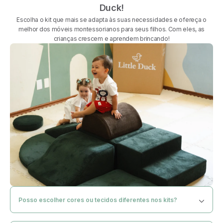
manutenção.
Duck!
No dia a dia basta passar aspirador e evitar o contato com a
Escolha o kit que mais se adapta às suas necessidades e ofereça o
luz direta do sol e, caso manche, use delicadamente água
melhor dos móveis montessorianos para seus filhos. Com eles, as
e sabão neutro.
crianças crescem e aprendem brincando!
Posso escolher cores ou tecidos diferentes nos kits?
Com certeza! Na hora de adicionar o kit da sua preferência no