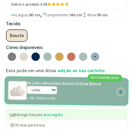
Sobre o produto:
4.56
Largura:
80 cm
Comprimento:
140 cm
Altura:
56 cm
Tecido:
Boucle
Cores disponíveis:
Cinza
Linho
Azul marinho
Verde
Mostarda
Rosa
Verde
Azul claro
Essa pode ser uma ótima
adição ao seu carrinho
RECOMENDADO
Kit Linho Almofadas Nuvem Sofá de Brincar
+ R$ 151,10 no Pix
Entrega Full para
sua região
30 dias para troca