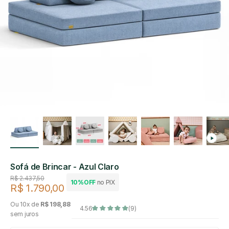
Sofá de Brincar - Azul Claro
Preço regular
R$ 2.437,50
10%OFF
no PIX
R$ 1.790,00
Preço de venda
Ou 10x de
R$ 198,88
4.56
(9)
sem juros