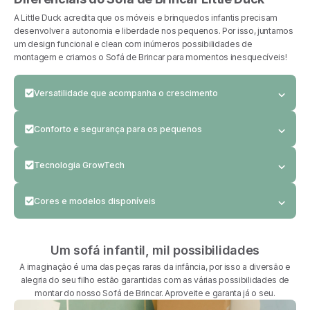
A Little Duck acredita que os móveis e brinquedos infantis precisam
desenvolver a autonomia e liberdade nos pequenos. Por isso, juntamos
um design funcional e clean com inúmeros possibilidades de
montagem e criamos o Sofá de Brincar para momentos inesquecíveis!
Versatilidade que acompanha o crescimento
O Sofá de Brincar vem com duas almofadas triangulares de
Conforto e segurança para os pequenos
apoio, uma almofada macia dobrável e uma base
resistente também dobrável. Com tudo isso a brincadeira
Todos os nossos móveis e brinquedos montessorianos
está garantida e acompanhará a criança em todo o
Tecnologia GrowTech
são feitos com o máximo de conforto e segurança,
crescimento.
garantindo a tranquilidade dos pais. Usamos tecido
A tecnologia GrowTech é um show de mágica à parte e os
premium Antibacteriano e hipoalergênico, além de
Cores e modelos disponíveis
pequenos vão adorar vê-la acontecer. A sua compra vem
almofadas leves e seguras para eles brincarem sem
embalada a vácuo em uma caixa super compacta para
perigo.
Temos dois tecidos diferentes para escolher o que você
facilitar o transporte e garantir sustentabilidade na entrega
mais gosta para o seu sofá de brincar, Bounce e Cotelê.
e, quando chega, é só usar uma tesoura sem ponta para
Um sofá infantil, mil possibilidades
Além disso, são 9 cores disponíveis para combinar com a
abrir o plástico e deixar que ele volte à sua forma original
sua decoração: cinza, linho, rosa, verde-claro, verde-
A imaginação é uma das peças raras da infância, por isso a diversão e
sozinho!
musgo, mostarda, azul-claro, azul-médio e azul-marinho.
alegria do seu filho estão garantidas com as várias possibilidades de
montar do nosso Sofá de Brincar. Aproveite e garanta já o seu.