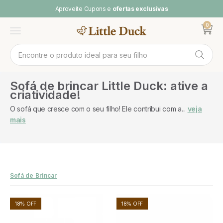
Pular para o conteúdo
Aproveite Cupons e
ofertas exclusivas
0
Abrir ca
Abrir menu
Sofá de brincar Little Duck: ative a
criatividade!
O sofá que cresce com o seu filho! Ele contribui com a...
veja
mais
Sofá de Brincar
18% OFF
18% OFF