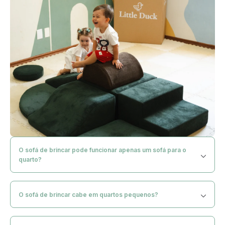
O sofá de brincar pode funcionar apenas um sofá para o
quarto?
Com certeza! O Sofá de brincar te dá muitas possibilidades
de montagem para deixar a imaginação fluir, mas ele também
O sofá de brincar cabe em quartos pequenos?
fica lindo apenas como um sofá!
Nossos designs são compactos e super fáceis de adaptar