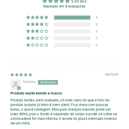
5.00 de 5
Baseado em 9 avaliações
9
0
0
0
0
09/07/2025
Mariana
Produto muito bonito e macio.
Produto bonito, bem acabado, só mais claro do que a foto do
produto isolado (o linho é bem claro). Fica cheia com poucas
bolas, o que é vantagem. Mas para crianças maiores pode ser
mais difícil, pois o fundo é separado do corpo e pode se soltar se
a brincadeira for mais intensa. E recebi no prazo estimado (menos
de um mês).