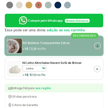
Cinza
Linho
Mostarda
Rosa
Verde
Azul marinho
Azul claro
Compre pelo Whatsapp
Brindes Exclusivos
Essa pode ser uma ótima
adição ao seu carrinho
RECOMENDADO
150 Bolinhas Transparentes Extras
+ R$ 72,26 no Pix
Kit Linho Almofadas Nuvem Sofá de Brincar
+ R$ 151,10 no Pix
Entrega Full para
sua região
30 dias para troca
2 Anos de Garantia