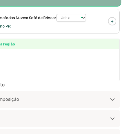
Almofadas Nuvem Sofá de Brincar
 no Pix
a região
to
omposição