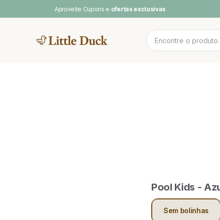
Aproveite Cupons e
ofertas exclusivas
MENTOS
NOV
 CAMAS
CAMA CASAL
SOFA DE
PLAY BABY
POOL & ARCO-
LINH
BRINCAR
ÍRIS
Pool Kids - Azu
Sem bolinhas