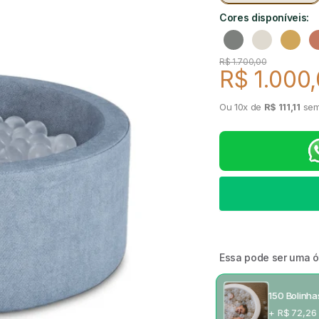
Cores disponíveis:
Cinza
Linho
Mosta
Preço regular
R$ 1.700,00
R$ 1.000
Preço de
Ou 10x de
R$ 111,11
sem
Essa pode ser uma 
150 Bolinh
+ R$ 72,26