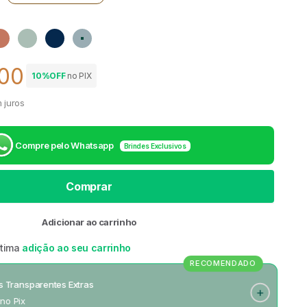
rda
Rosa
Verde
Azul marinho
Azul claro
,00
10%OFF
no PIX
 venda
 juros
Compre pelo Whatsapp
Brindes Exclusivos
Comprar
Adicionar ao carrinho
ótima
adição ao seu carrinho
RECOMENDADO
as Transparentes Extras
 no Pix