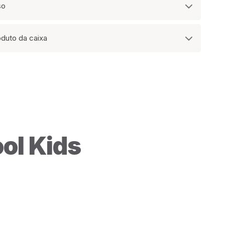
so
oduto da caixa
ol Kids