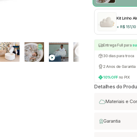
Kit Linho 
+ R$ 151,10
Entrega Full para
su
30 dias para troca
2 Anos de Garantia
10%OFF
no PIX
Detalhes do Produ
Materiais e C
Garantia