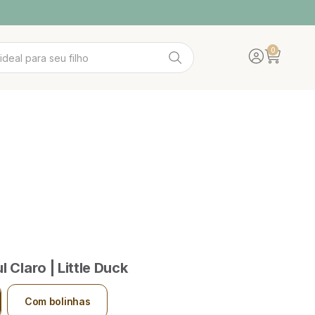
0
Translation mis
Abrir carrin
IDADE
A WOOD
ACESSÓRIOS
POLTRONAS
l Claro | Little Duck
Com bolinhas