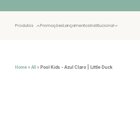
Pular para o conteúdo
Produtos
Promoções
Lançamentos
Institucional
BEST SELLER
LANÇA
Home
›
All
›
Pool Kids - Azul Claro | Little Duck
XAU JULHO
CAMAS
NOVAS
SOLTEIRO