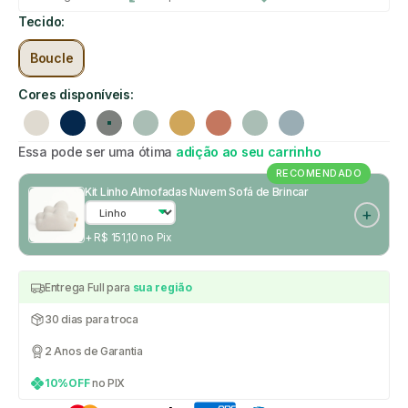
Tecido:
Boucle
Cores disponíveis:
Linho
Azul marinho
Cinza
Verde
Mostarda
Rosa
Verde
Azul claro
Essa pode ser uma ótima
adição ao seu carrinho
RECOMENDADO
Kit Linho Almofadas Nuvem Sofá de Brincar
+ R$ 151,10 no Pix
Entrega Full para
sua região
30 dias para troca
2 Anos de Garantia
10%OFF
no PIX