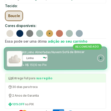
Tecido:
Boucle
Cores disponíveis:
Linho
Azul marinho
Cinza
Verde
Mostarda
Rosa
Verde
Azul claro
Essa pode ser uma ótima
adição ao seu carrinho
RECOMENDADO
Kit Linho Almofadas Nuvem Sofá de Brincar
+ R$ 151,10 no Pix
Entrega Full para
sua região
30 dias para troca
2 Anos de Garantia
10%OFF
no PIX