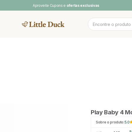
Aproveite Cupons e
ofertas exclusivas
MENTOS
NOV
 CAMAS
CAMA CASAL
SOFA DE
PLAY BABY
POOL & ARCO-
LINH
BRINCAR
ÍRIS
Play Baby 4 Mó
Sobre o produto:
5.0