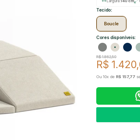
Largura:
140 cm
Tecido:
Boucle
Cores disponíveis:
Cinza
Linho
Azul m
Preço regular
R$ 1.862,50
R$ 1.420
Preço de
Ou 10x de
R$ 157,77
se