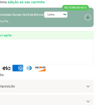
ótima
adição ao seu carrinho
RECOMENDADO
Almofadas Nuvem Sofá de Brincar
 no Pix
a região
to
omposição