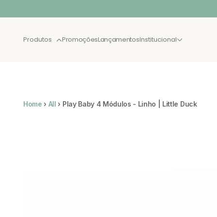
Pular para o conteúdo
Produtos
Promoções
Lançamentos
Institucional
BEST SELLER
LANÇA
Home
›
All
›
Play Baby 4 Módulos - Linho | Little Duck
XAU JULHO
CAMAS
NOVAS
SOLTEIRO