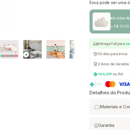
Essa pode ser uma 
Kit Linho 
+ R$ 151,10
Entrega Full para
su
30 dias para troca
2 Anos de Garantia
10%OFF
no PIX
Detalhes do Produ
Materiais e C
Garantia