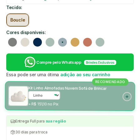
Tecido:
Boucle
Cores disponíveis:
Cinza
Linho
Azul marinho
Verde
Azul claro
Mostarda
Rosa
Verde
Compre pelo Whatsapp
Brindes Exclusivos
Essa pode ser uma ótima
adição ao seu carrinho
RECOMENDADO
Kit Linho Almofadas Nuvem Sofá de Brincar
+ R$ 151,10 no Pix
Entrega Full para
sua região
30 dias para troca