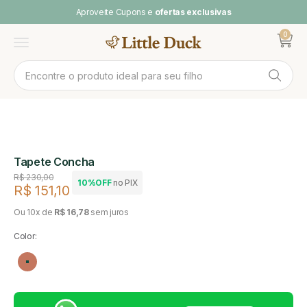
Pular para o conteúdo
Aproveite Cupons e
ofertas exclusivas
0
Abrir ca
Abrir menu
Tapete Concha
Preço regular
R$ 230,00
10%OFF
no PIX
R$ 151,10
Preço de venda
Ou 10x de
R$ 16,78
sem juros
Color:
Rosa