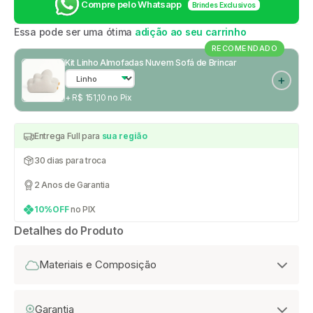
Compre pelo Whatsapp
Brindes Exclusivos
Essa pode ser uma ótima
adição ao seu carrinho
RECOMENDADO
Kit Linho Almofadas Nuvem Sofá de Brincar
+ R$ 151,10 no Pix
Entrega Full para
sua região
30 dias para troca
2 Anos de Garantia
10%OFF
no PIX
Detalhes do Produto
Materiais e Composição
Garantia