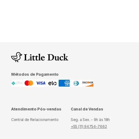
são comumente usadas em móveis como sofás e colchões,
proporcionando uma sensação de suavidade, mas com boa
durabilidade e resistência ao desgaste. A densidade D28 é
ideal para quem busca conforto sem comprometer a
longevidade do produto.
Métodos de Pagamento
Atendimento Pós-vendas
Canal de Vendas
Central de Relacionamento
Seg. a Sex. - 9h às 18h
+55 (11) 94754-7662