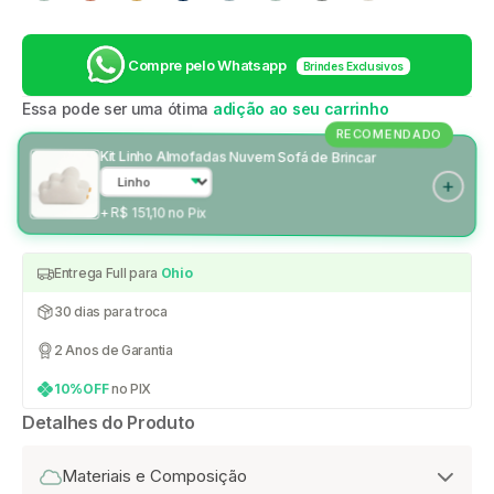
Compre pelo Whatsapp
Brindes Exclusivos
Essa pode ser uma ótima
adição ao seu carrinho
RECOMENDADO
Kit Linho Almofadas Nuvem Sofá de Brincar
+ R$ 151,10 no Pix
Entrega Full para
Ohio
30 dias para troca
2 Anos de Garantia
10%OFF
no PIX
Detalhes do Produto
Materiais e Composição