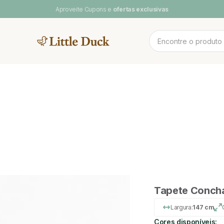
Aproveite Cupons e
ofertas exclusivas
MENTOS
NOV
 CAMAS
CAMA CASAL
SOFA DE
PLAY BABY
POOL & ARCO-
LINH
BRINCAR
ÍRIS
Tapete Concha
Largura:
147 cm
Cores disponíveis: