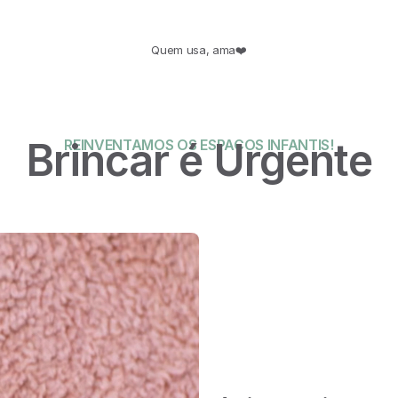
Quem usa, ama❤️
Brincar é Urgente
REINVENTAMOS OS ESPAÇOS INFANTIS!