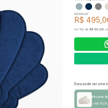
Azul claro
Azul marinho
Cinza
Preço regular
R$ 650,00
R$ 495,0
Preço de
Ou 10x de
R$ 55,00
se
Essa pode ser uma 
Kit Linho 
+ R$ 151,10