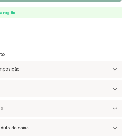
a região
to
omposição
so
oduto da caixa