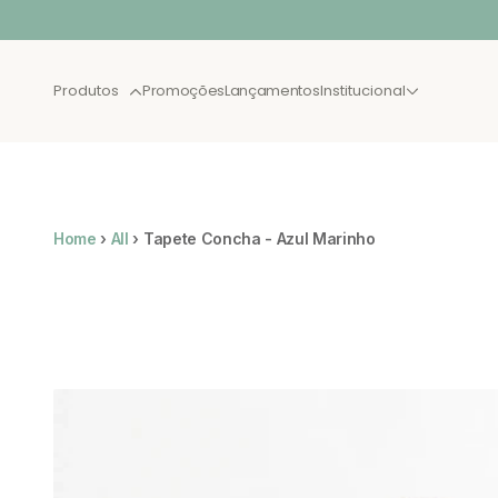
Pular para o conteúdo
Produtos
Promoções
Lançamentos
Institucional
BEST SELLER
LANÇA
Home
›
All
›
Tapete Concha - Azul Marinho
XAU JULHO
CAMAS
NOVAS
SOLTEIRO