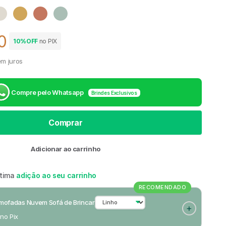
Linho
Mostarda
Rosa
Verde
0
10%OFF
no PIX
 venda
m juros
Compre pelo Whatsapp
Brindes Exclusivos
Comprar
Adicionar ao carrinho
ótima
adição ao seu carrinho
RECOMENDADO
Almofadas Nuvem Sofá de Brincar
 no Pix