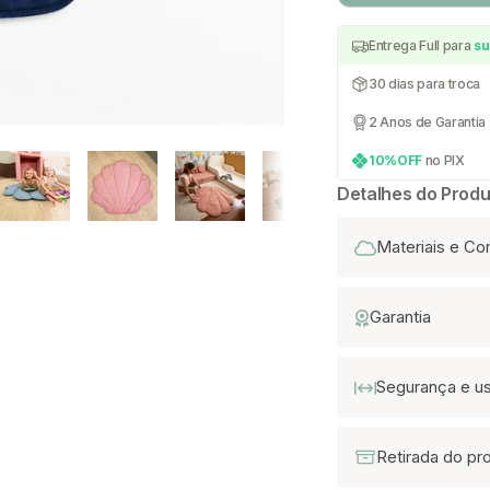
Entrega Full para
su
30 dias para troca
2 Anos de Garantia
10%OFF
no PIX
Detalhes do Produ
Materiais e C
Garantia
Segurança e u
Retirada do pr