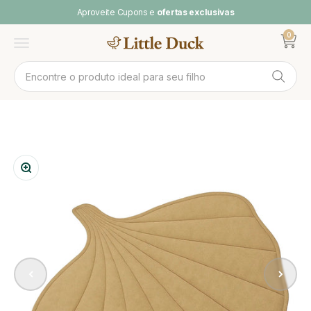
Pular para o conteúdo
Aproveite Cupons e
ofertas exclusivas
0
Abrir ca
Abrir menu
Zoom