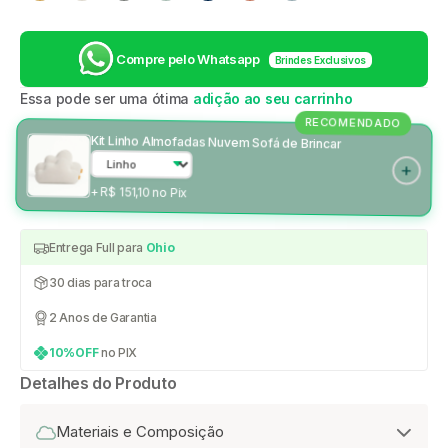
Compre pelo Whatsapp
Brindes Exclusivos
Essa pode ser uma ótima
adição ao seu carrinho
RECOMENDADO
Kit Linho Almofadas Nuvem Sofá de Brincar
+ R$ 151,10 no Pix
Entrega Full para
Ohio
30 dias para troca
2 Anos de Garantia
10%OFF
no PIX
Detalhes do Produto
Materiais e Composição