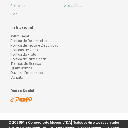
Poltronas
Acessórios
Blog
Institucional
Aviso Legal
Politica de Reembolso
Politica de Troca e Devolução
Políticas de Cookie
Política de Frete
Política de Privacidade
Termos de Serviço
Quem somos
Dúvidas Frequentes
Contato
Redes Social
© 2026 Mrr Comercio de Moveis LTDA | Todos os direitos reservados
CNPJ: 59.986.969/0001-26 - Endereço: Rua Joao Pessoa 214 Centro