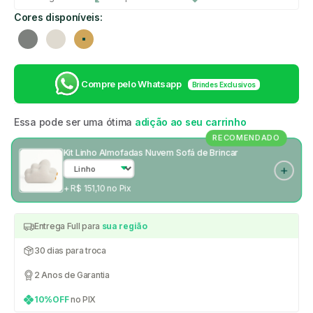
Cores disponíveis:
Cinza
Linho
Mostarda
Compre pelo Whatsapp
Brindes Exclusivos
Essa pode ser uma ótima
adição ao seu carrinho
RECOMENDADO
Kit Linho Almofadas Nuvem Sofá de Brincar
+ R$ 151,10 no Pix
Entrega Full para
sua região
30 dias para troca
2 Anos de Garantia
10%OFF
no PIX