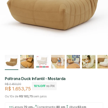
Poltrona Duck Infantil - Mostarda
Preço regular
R$ 2.450,00
10%OFF
no PIX
R$ 1.653,75
Preço de venda
Ou 10x de
R$ 183,75
sem juros
Largura:
70 cm
Comprimento:
80 cm
Altura:
63 cm