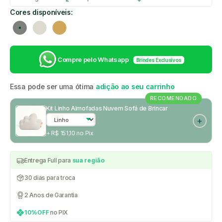
Cores disponíveis:
Cinza
Linho
Mostarda
Compre pelo Whatsapp
Brindes Exclusivos
Essa pode ser uma ótima
adição ao seu carrinho
RECOMENDADO
Kit Linho Almofadas Nuvem Sofá de Brincar
+ R$ 151,10 no Pix
Entrega Full para
sua região
30 dias para troca
2 Anos de Garantia
10%OFF
no PIX