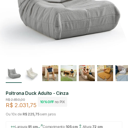
Poltrona Duck Adulto - Cinza
Preço regular
R$ 2.850,00
10%OFF
no PIX
R$ 2.031,75
Preço de venda
Ou 10x de
R$ 225,75
sem juros
Largura:
91 cm
Comprimento:
105 cm
Altura:
72 cm