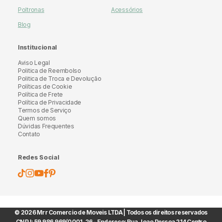
Poltronas
Acessórios
Blog
Institucional
Aviso Legal
Politica de Reembolso
Politica de Troca e Devolução
Políticas de Cookie
Política de Frete
Política de Privacidade
Termos de Serviço
Quem somos
Dúvidas Frequentes
Contato
Redes Social
© 2026 Mrr Comercio de Moveis LTDA | Todos os direitos reservados
CNPJ: 59.986.969/0001-26 - Endereço: Rua Joao Pessoa 214 Centro