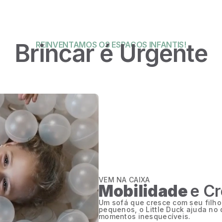
Brincar é Urgente
REINVENTAMOS OS ESPAÇOS INFANTIS!
VEM NA CAIXA
Mobilidade
e C
Um sofá que cresce com seu filho!
pequenos, o Little Duck ajuda no
momentos inesquecíveis.