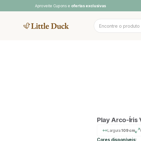
Aproveite Cupons e
ofertas exclusivas
MENTOS
NOV
 CAMAS
CAMA CASAL
SOFA DE
PLAY BABY
POOL & ARCO-
LINH
BRINCAR
ÍRIS
Play Arco-Íris 
Largura:
109 cm
Cores disponíveis: