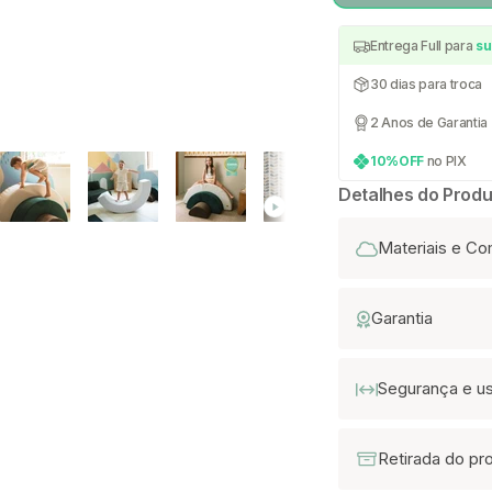
Entrega Full para
su
30 dias para troca
2 Anos de Garantia
10%OFF
no PIX
Detalhes do Produ
Materiais e C
Garantia
Segurança e u
Retirada do pr