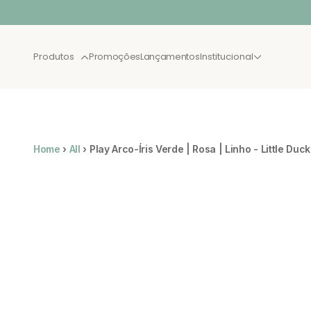
Pular para o conteúdo
Produtos
Promoções
Lançamentos
Institucional
BEST SELLER
LANÇA
Home
›
All
›
Play Arco-Íris Verde | Rosa | Linho - Little Duck
XAU JULHO
CAMAS
NOVAS
SOLTEIRO