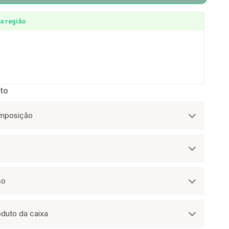
a região
to
omposição
so
oduto da caixa