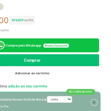
Linho
,00
10%OFF
no PIX
 venda
 juros
Compre pelo Whatsapp
Brindes Exclusivos
Comprar
Adicionar ao carrinho
ótima
adição ao seu carrinho
RECOMENDADO
Almofadas Nuvem Sofá de Brincar
 no Pix