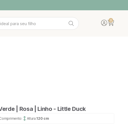
0
Translation mis
Abrir carrin
IDADE
A WOOD
ACESSÓRIOS
POLTRONAS
Verde | Rosa | Linho - Little Duck
Comprimento:
Altura:
120 cm