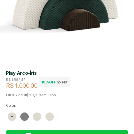
Play Arco-Íris
Preço regular
R$ 1.862,42
10%OFF
no PIX
R$ 1.000,00
Preço de venda
Ou 10x de
R$ 111,11
sem juros
Color:
Linho
Cinza
Linho
Linho