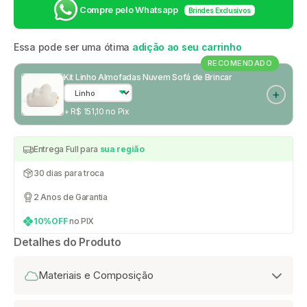
Compre pelo Whatsapp
Brindes Exclusivos
Essa pode ser uma ótima
adição ao seu carrinho
RECOMENDADO
Kit Linho Almofadas Nuvem Sofá de Brincar
+ R$ 151,10 no Pix
Entrega Full para
sua região
30 dias para troca
2 Anos de Garantia
10%OFF
no PIX
Detalhes do Produto
Materiais e Composição