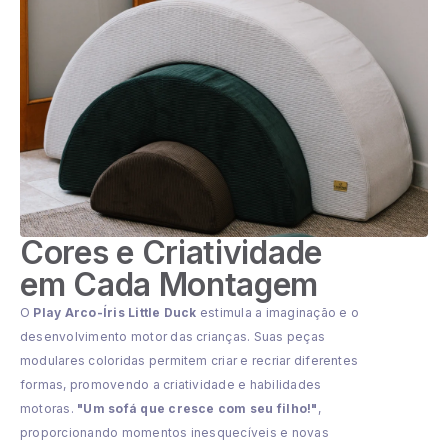
Cores e Criatividade
em Cada Montagem
O
Play Arco-Íris Little Duck
estimula a imaginação e o
desenvolvimento motor das crianças. Suas peças
modulares coloridas permitem criar e recriar diferentes
formas, promovendo a criatividade e habilidades
motoras.
"Um sofá que cresce com seu filho!"
,
proporcionando momentos inesquecíveis e novas