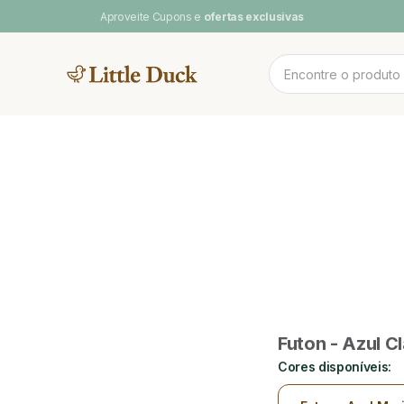
Aproveite Cupons e
ofertas exclusivas
MENTOS
NOV
 CAMAS
CAMA CASAL
SOFA DE
PLAY BABY
POOL & ARCO-
LINH
BRINCAR
ÍRIS
Futon - Azul Cl
Cores disponíveis: