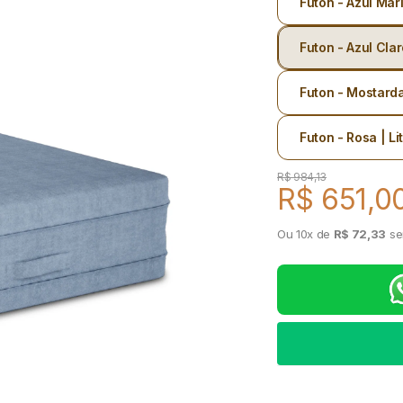
Futon - Azul Mari
Futon - Azul Clar
Futon - Mostarda 
Futon - Rosa | Li
Preço regular
R$ 984,13
R$ 651,0
Preço de
Ou 10x de
R$ 72,33
se