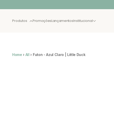
Pular para o conteúdo
Produtos
Promoções
Lançamentos
Institucional
BEST SELLER
LANÇA
Home
›
All
›
Futon - Azul Claro | Little Duck
XAU JULHO
CAMAS
NOVAS
SOLTEIRO