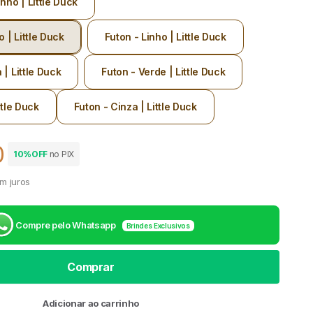
nho | Little Duck
o | Little Duck
Futon - Linho | Little Duck
| Little Duck
Futon - Verde | Little Duck
ttle Duck
Futon - Cinza | Little Duck
0
10%OFF
no PIX
 venda
m juros
Compre pelo Whatsapp
Brindes Exclusivos
Comprar
Adicionar ao carrinho