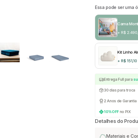
Essa pode ser uma 
Cama Monte
+ R$ 2.490
Kit Linho 
+ R$ 151,10
Entrega Full para
su
30 dias para troca
2 Anos de Garantia
10%OFF
no PIX
Detalhes do Produ
Materiais e C