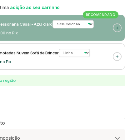
ótima
adição ao seu carrinho
RECOMENDADO
ssoriana Casal - Azul claro
,00 no Pix
Almofadas Nuvem Sofá de Brincar
 no Pix
a região
to
omposição