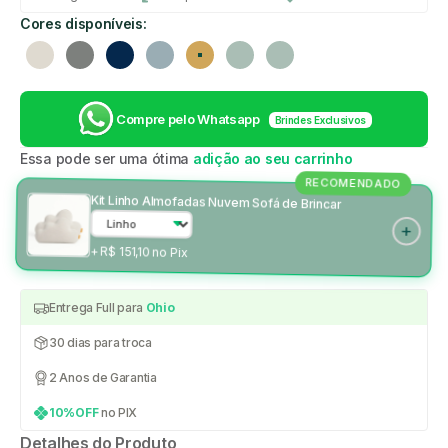
Cores disponíveis:
Linho
Cinza
Azul marinho
Azul claro
Mostarda
Verde
Verde
Compre pelo Whatsapp
Brindes Exclusivos
Essa pode ser uma ótima
adição ao seu carrinho
RECOMENDADO
Kit Linho Almofadas Nuvem Sofá de Brincar
+ R$ 151,10 no Pix
Entrega Full para
Ohio
30 dias para troca
2 Anos de Garantia
10%OFF
no PIX
Detalhes do Produto