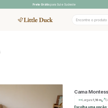
Frete Grátis
para Sul e Sudeste
MENTOS
NOV
k
 CAMAS
CAMA CASAL
SOFA DE
PLAY BABY
POOL & ARCO-
LINH
BRINCAR
ÍRIS
Cama Montessor
Largura:
1,16 m
C
Escolha uma opção: