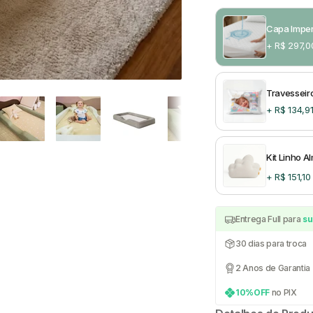
Capa Imper
+ R$ 297,0
Travesseiro
+ R$ 134,91
Kit Linho 
+ R$ 151,10
Entrega Full para
su
30 dias para troca
2 Anos de Garantia
10%OFF
no PIX