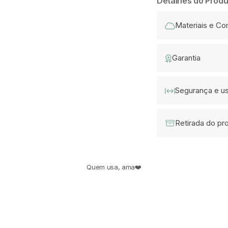
Detalhes do Produ
Materiais e C
Garantia
Segurança e u
Retirada do pr
Quem usa, ama❤️