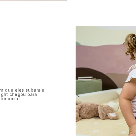
ra que eles subam e
ight chegou para
utonomia!