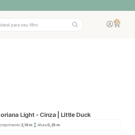
0
Translation mis
Abrir carrin
IDADE
A WOOD
ACESSÓRIOS
POLTRONAS
iana Light - Cinza | Little Duck
omprimento:
2,16 m
Altura:
0,25 m