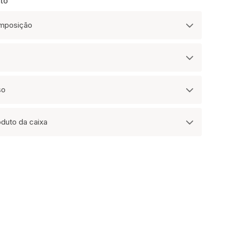
to
omposição
so
oduto da caixa