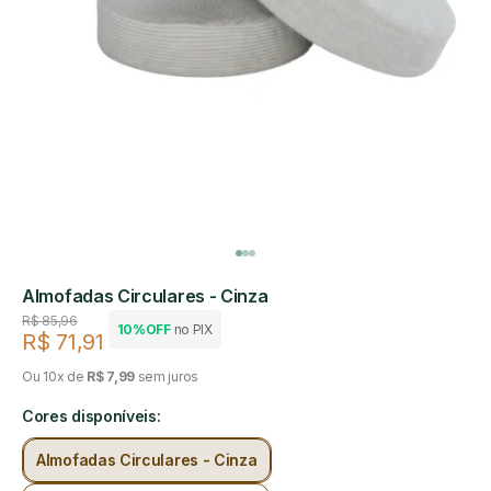
Ir para o item 1
Ir para o item 2
Ir para o item 3
Almofadas Circulares - Cinza
Preço regular
R$ 85,96
10%OFF
no PIX
R$ 71,91
Preço de venda
Ou 10x de
R$ 7,99
sem juros
Cores disponíveis:
Almofadas Circulares - Cinza