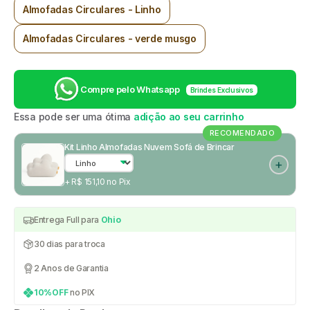
Almofadas Circulares - Linho
Almofadas Circulares - verde musgo
Compre pelo Whatsapp
Brindes Exclusivos
Essa pode ser uma ótima
adição ao seu carrinho
RECOMENDADO
Kit Linho Almofadas Nuvem Sofá de Brincar
+ R$ 151,10 no Pix
Entrega Full para
Ohio
30 dias para troca
2 Anos de Garantia
10%OFF
no PIX