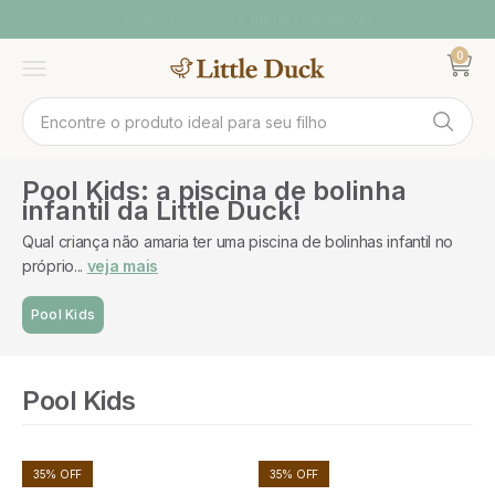
Pular para o conteúdo
Aproveite Cupons e
ofertas exclusivas
0
Abrir ca
Abrir menu
Pool Kids: a piscina de bolinha
infantil da Little Duck!
Qual criança não amaria ter uma piscina de bolinhas infantil no
próprio...
veja mais
Pool Kids
Pool Kids
35% OFF
35% OFF