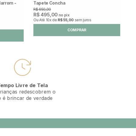
Marrom -
Tapete Concha
R$ 650,00
R$ 495,00
no pix
Ou Até
10x
de
R$ 55,00
sem juros
COMPRAR
empo Livre de Tela
rianças redescobrem o
 é brincar de verdade