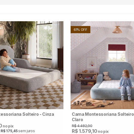
61% OFF
ssoriana Solteiro - Cinza
Cama Montessoriana Solteiro 
Claro
0
R$ 4.482,90
no pix
R$ 1.579,10
e
R$ 175,45
sem juros
no pix