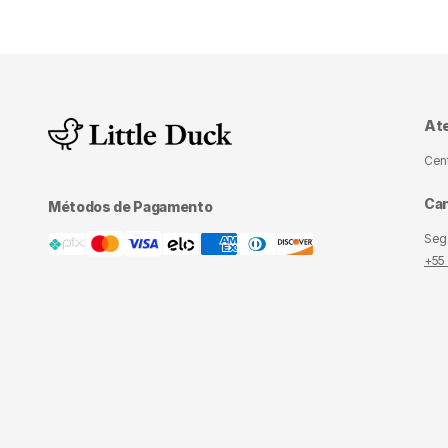
densidade D
Espumas com
entre confo
proporciona
densidade D
At
Cen
Can
Métodos de Pagamento
Seg.
+55