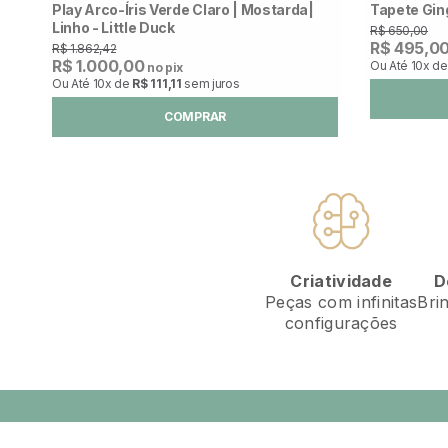
Play Arco-Íris Verde Claro | Mostarda|
Tapete Gin
Linho - Little Duck
R$ 650,00
R$ 495,0
R$ 1.862,42
R$ 1.000,00
Ou Até
10x
d
no pix
Ou Até
10x
de
R$ 111,11
sem juros
COMPRAR
D
Criatividade
Bri
Peças com infinitas
configurações