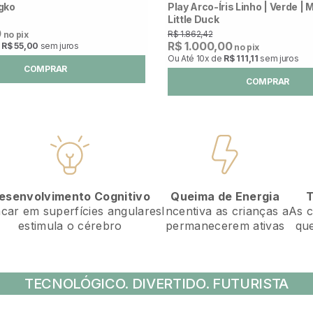
gko
Play Arco-Íris Linho | Verde | 
Little Duck
0
R$ 1.862,42
no pix
R$ 1.000,00
e
R$ 55,00
sem juros
no pix
Ou Até
10x
de
R$ 111,11
sem juros
COMPRAR
COMPRAR
esenvolvimento Cognitivo
T
Queima de Energia
ncar em superfícies angulares
As c
Incentiva as crianças a
estimula o cérebro
que
permanecerem ativas
TECNOLÓGICO. DIVERTIDO. FUTURISTA