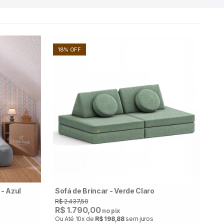
18% OFF
- Azul
Sofá de Brincar - Verde Claro
R$ 2.437,50
R$ 1.790,00
no pix
Ou Até
10x
de
R$ 198,88
sem juros