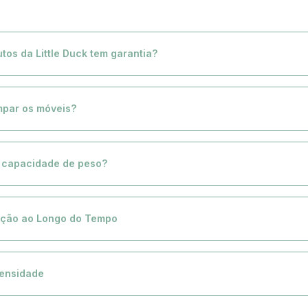
tos da Little Duck tem garantia?
dutos Little Duck têm garantia de 1 ano, garantindo a qualidade e durabilidade 
seu filho em todas as fases da infância.
mpar os móveis?
ria: Use um aspirador para manter o móvel impecável. Derramamentos: Seque 
ara manchas, use suavemente água e sabão neutro. Evite Luz Solar Direta: Prote
a capacidade de peso?
o mantendo-o à sombra. Impermeabilização: Considere para proteção extra.
is, graças à inovadora tecnologia GrowTech, suporta de 130 a 150 kg (286 a 330
tendo sua forma sem a necessidade de madeira ou alumínio. Isso garante o m
ção ao Longo do Tempo
is são projetados para oferecer o máximo em conforto, qualidade e design in
ão aos detalhes e o uso de materiais sustentáveis, cada peça é pensada para s
densidade
des e ao estilo de vida da sua família. Desde sofás a móveis infantis, nossos 
ncionalidade e estética, proporcionando ambientes acolhedores e práticos para 