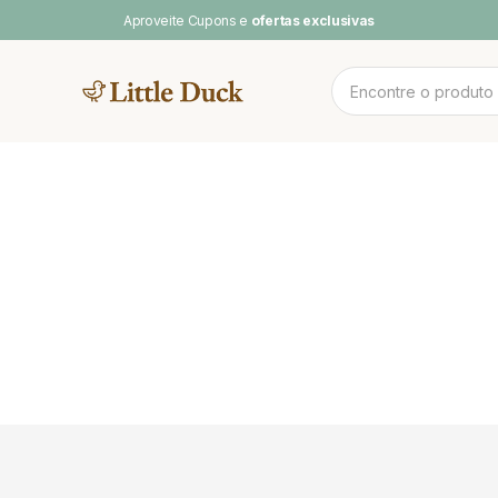
Aproveite Cupons e
ofertas exclusivas
MENTOS
NOV
 CAMAS
CAMA CASAL
SOFA DE
PLAY BABY
POOL & ARCO-
LINH
BRINCAR
ÍRIS