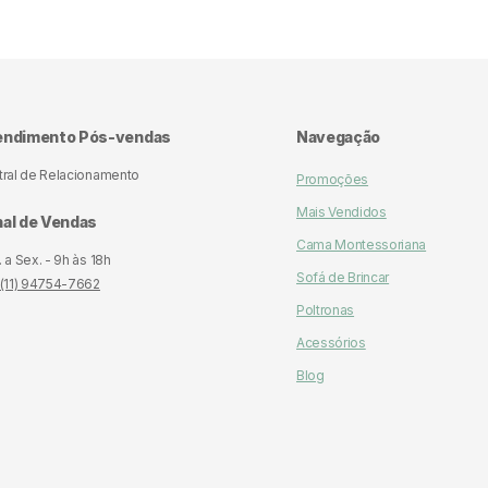
28 (ou 28 kg/m³) indica que a espuma tem 35 quilogramas de material por metro
 essa densidade são consideradas de firmeza média, oferecendo um bom equ
rto e suporte. Elas são comumente usadas em móveis como sofás e colchões,
ndo uma sensação de suavidade, mas com boa durabilidade e resistência ao d
28 é ideal para quem busca conforto sem comprometer a longevidade do prod
endimento Pós-vendas
Navegação
tral de Relacionamento
Promoções
Mais Vendidos
al de Vendas
Cama Montessoriana
 a Sex. - 9h às 18h
Sofá de Brincar
 (11) 94754-7662
Poltronas
Acessórios
Blog