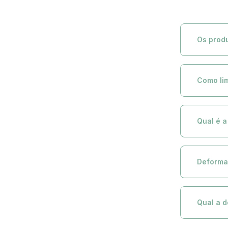
Os produ
Todos os pro
acompanhar 
Como li
Limpeza Diá
pano seco. P
Qual é 
desbotament
Nossos móve
módulo, man
Deforma
conforto!
Nossos Móve
Com a atenç
Qual a 
às necessida
combinam fu