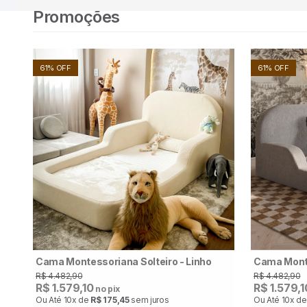
Promoções
61% OFF
61% OFF
Cama Montessoriana Solteiro - Linho
Cama Monte
R$ 4.482,90
R$ 4.482,90
R$ 1.579,10
R$ 1.579,1
no pix
Ou Até
10x
de
R$ 175,45
sem juros
Ou Até
10x
d