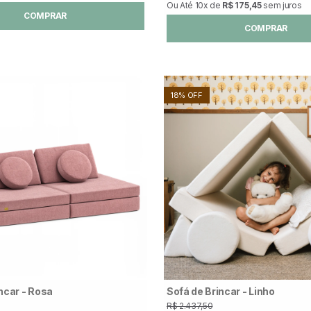
Ou Até
10x
de
R$ 175,45
sem juros
COMPRAR
COMPRAR
18% OFF
ncar - Rosa
Sofá de Brincar - Linho
R$ 2.437,50