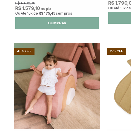
R$ 1.790,
R$ 4.482,90
R$ 1.579,10
Ou Até
10x
d
no pix
Ou Até
10x
de
R$ 175,45
sem juros
COMPRAR
40% OFF
15% OFF