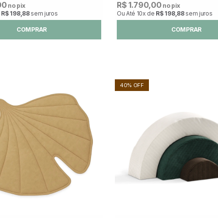
00
R$ 1.790,00
no pix
no pix
e
R$ 198,88
sem juros
Ou Até
10x
de
R$ 198,88
sem juros
COMPRAR
COMPRAR
40% OFF