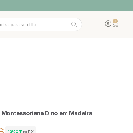
0
Translation mis
Abrir carrin
IDADE
A WOOD
ACESSÓRIOS
POLTRONAS
il Montessoriana Dino em Madeira
6
10%OFF
no PIX