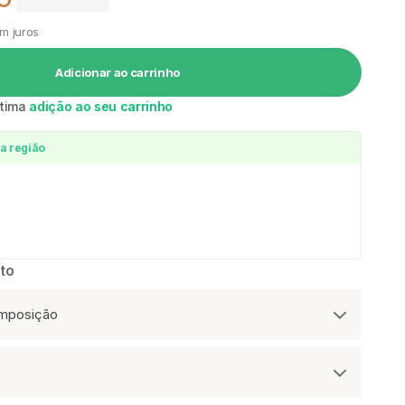
 venda
m juros
Adicionar ao carrinho
ótima
adição ao seu carrinho
a região
to
omposição