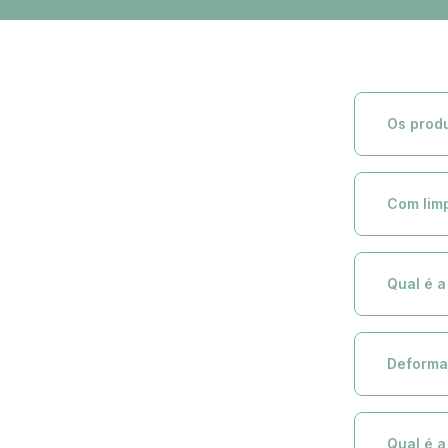
Os produ
Todos os pro
acompanhar 
Com lim
Limpeza Diá
seco. Para m
Qual é 
desbotament
Nossos móve
módulo, man
Deforma
conforto!
Nossos Móve
Com a atenç
Qual é 