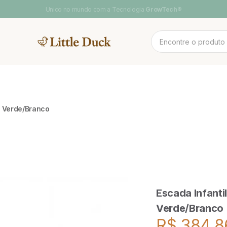
Frete Grátis
para Sul e Sudeste
MENTOS
NOV
a Verde/Branco
 CAMAS
CAMA CASAL
SOFA DE
PLAY BABY
POOL & ARCO-
LINH
BRINCAR
ÍRIS
Escada Infant
Verde/Branco
R$ 384,8