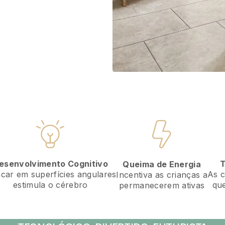
esenvolvimento Cognitivo
T
Queima de Energia
ncar em superfícies angulares
As c
Incentiva as crianças a
estimula o cérebro
que
permanecerem ativas