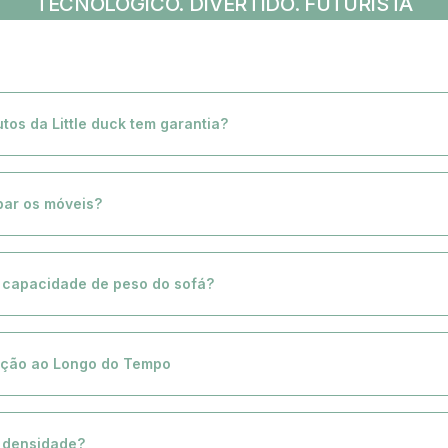
TECNOLÓGICO. DIVERTIDO. FUTURISTA
tos da Little duck tem garantia?
dutos Little Duck têm garantia de 1 ano, garantindo a qualidade e durabilidade 
seu filho em todas as fases da infância.
par os móveis?
ria: Use um aspirador para manter o sofá impecável. Derramamentos: Seque c
anchas, use suavemente água e sabão neutro. Evite Luz Solar Direta: Proteja co
a capacidade de peso do sofá?
o mantendo-o à sombra. Impermeabilização: Considere para proteção extra.
is, graças à inovadora tecnologia GrowTech, suporta de 130 a 150 kg (286 a 330
tendo sua forma sem a necessidade de madeira ou alumínio. Isso garante o m
ção ao Longo do Tempo
is são projetados para oferecer o máximo em conforto, qualidade e design in
ão aos detalhes e o uso de materiais sustentáveis, cada peça é pensada para s
a densidade?