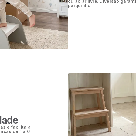
ou ao ar livre. Diversão garant
parquinho
dade
 e facilita a
anças de 1 a 6