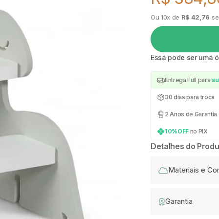
Preço de
Ou 10x de
R$ 42,76
se
Essa pode ser uma 
Entrega Full para
su
30 dias para troca
2 Anos de Garantia
10%OFF
no PIX
Detalhes do Produ
Materiais e C
Garantia