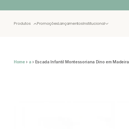
Pular para o conteúdo
Produtos
Promoções
Lançamentos
Institucional
BEST SELLER
LANÇA
Home
›
a
›
Escada Infantil Montessoriana Dino em Madeir
XAU JULHO
CAMAS
NOVAS
SOLTEIRO