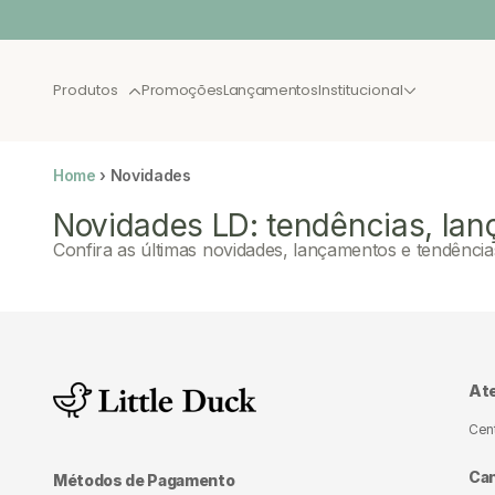
Pular para o conteúdo
Produtos
Promoções
Lançamentos
Institucional
BEST SELLER
LANÇA
Home
›
Novidades
Novidades LD: tendências, lan
Confira as últimas novidades, lançamentos e tendência
XAU JULHO
CAMAS
NOVAS
SOLTEIRO
At
Cen
Can
Métodos de Pagamento