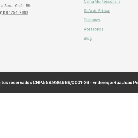
Cama Montessoriana
 a Sex. - 9h às 18h
Sofá de Brincar
 (11) 94754-7662
Poltronas
Acessórios
Blog
reitos reservados CNPJ: 59.986.969/0001-26 - Endereço: Rua Joao 