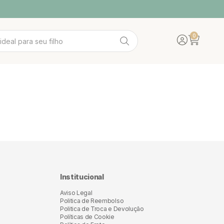
0
Translation mis
Abrir carrin
IDADE
A WOOD
ACESSÓRIOS
POLTRONAS
Institucional
Aviso Legal
Politica de Reembolso
Politica de Troca e Devolução
Políticas de Cookie