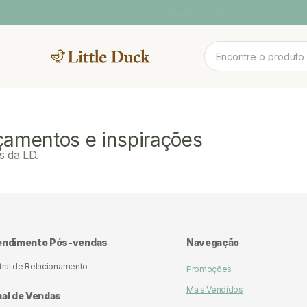
Evite golpes! Este é o site oficial do
Little Duck.
MENTOS
NOV
çamentos e inspirações
s da LD.
 CAMAS
CAMA CASAL
SOFA DE
PLAY BABY
POOL & ARCO-
LINH
BRINCAR
ÍRIS
endimento Pós-vendas
Navegação
tral de Relacionamento
Promoções
Mais Vendidos
al de Vendas